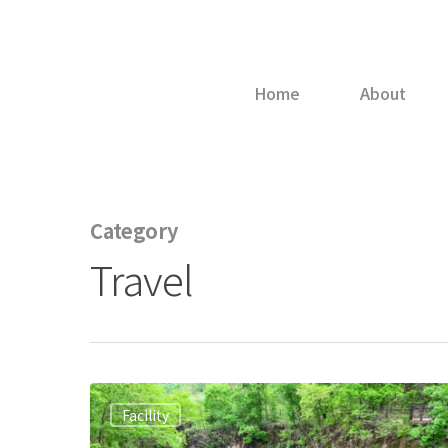
Home
About
Category
Travel
Hit enter to search or ESC to close
Facility