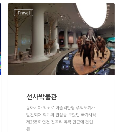
Travel
선사박물관
동아시아 최초로 아슐리안형 주먹도끼가
발견되어 학계의 관심을 모았던 국가사적
제268호 연천 전곡리 유적 인근에 건립
된…