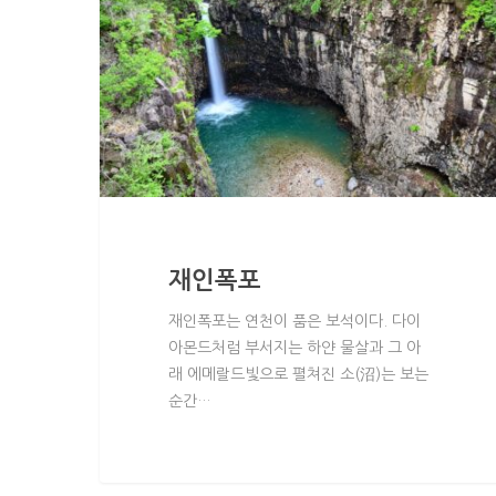
재인폭포
재인폭포는 연천이 품은 보석이다. 다이
아몬드처럼 부서지는 하얀 물살과 그 아
래 에메랄드빛으로 펼쳐진 소(沼)는 보는
순간…