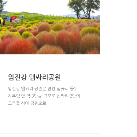
임진강 댑싸리공원
임진강 댑싸리 공원은 연천 삼곶리 돌무
지무덤 앞 약 3만㎡ 규모로 댑싸리 2만여
그루를 심어 공원으로…