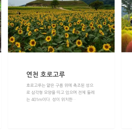
연천 호로고루
호로고루는 얕은 구릉 위에 축조된 성으
로 삼각형 모양을 띠고 있으며 전체 둘레
는 401m이다. 성이 위치한…